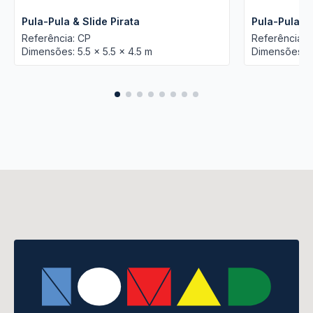
Pula-Pula & Slide Pirata
Pula-Pula & 
Referência: CP
Referência: 
Dimensões: 5.5 x 5.5 x 4.5 m
Dimensões: 5