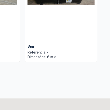
Spin
To
Referência: -
Ref
Dimensões: 6 m ⌀
Dim