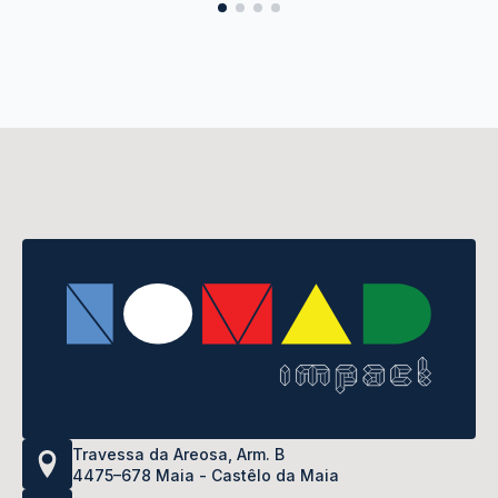
Travessa da Areosa, Arm. B
4475–678 Maia - Castêlo da Maia