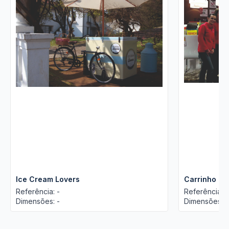
Ice Cream Lovers
Carrinho de
Referência: -
Referência: -
Dimensões: -
Dimensões: -