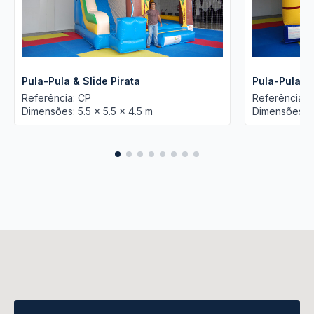
Pula-Pula & Slide Pirata
Pula-Pula & 
Referência: CP
Referência: 
Dimensões: 5.5 x 5.5 x 4.5 m
Dimensões: 5