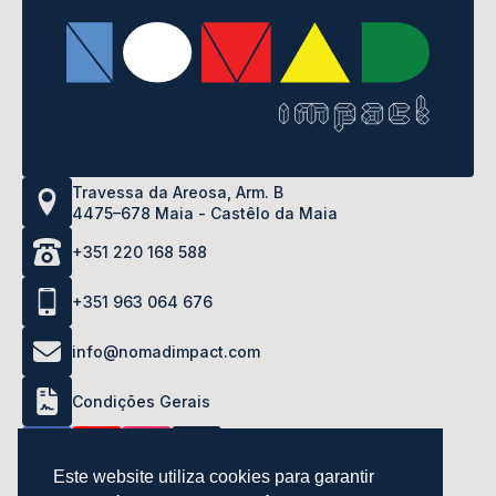
Travessa da Areosa, Arm. B
4475–678 Maia - Castêlo da Maia
+351 220 168 588
+351 963 064 676
info@nomadimpact.com
Condições Gerais
Este website utiliza cookies para garantir